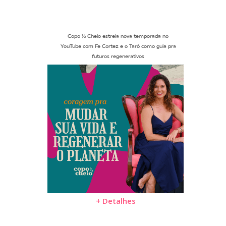
Copo ½ Cheio estreia nova temporada no
YouTube com Fe Cortez e o Tarô como guia pra
futuros regenerativos
+ Detalhes