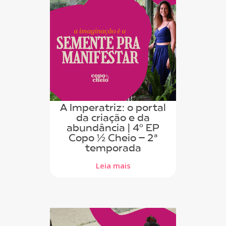
A Imperatriz: o portal
da criação e da
abundância | 4º EP
Copo ½ Cheio – 2ª
temporada
Leia mais