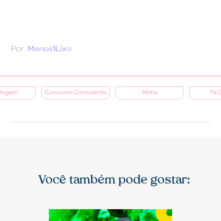
Por:
Menos1Lixo
clagem
Consumo Consciente
Mídia
Fe 
Você também pode gostar: