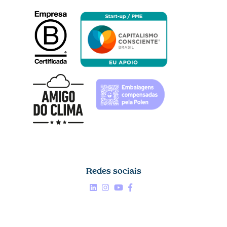
Redes sociais
Linkedin


