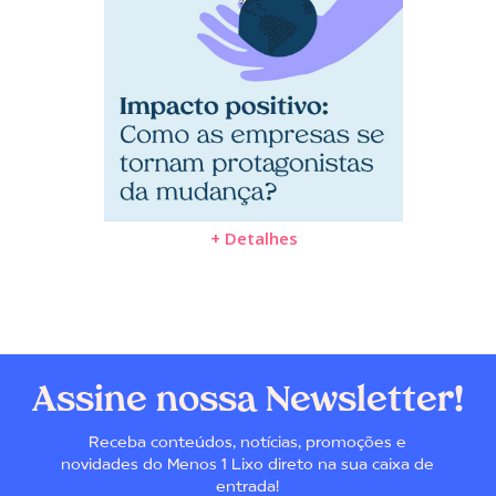
+ Detalhes
Assine nossa Newsletter!
Receba conteúdos, notícias, promoções e
novidades do Menos 1 Lixo direto na sua caixa de
entrada!