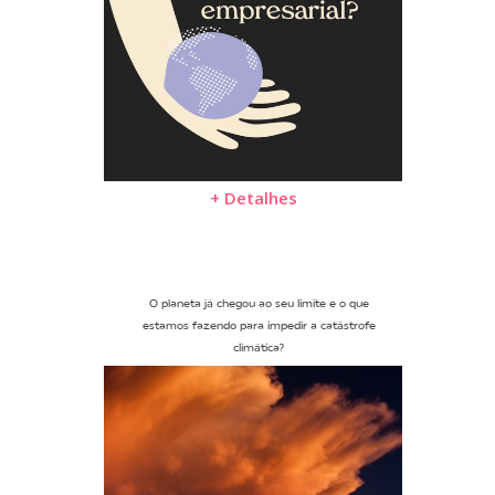
+ Detalhes
O planeta já chegou ao seu limite e o que
estamos fazendo para impedir a catástrofe
climática?