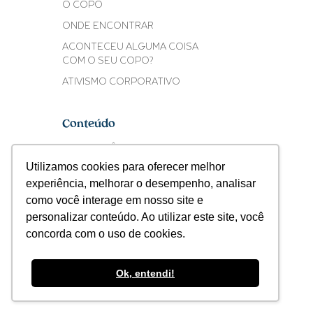
O COPO
ONDE ENCONTRAR
ACONTECEU ALGUMA COISA
COM O SEU COPO?
ATIVISMO CORPORATIVO
Conteúdo
FAÇA VOCÊ MESMO
Utilizamos cookies para oferecer melhor
MODA & BELEZA
experiência, melhorar o desempenho, analisar
INSPIRAÇÃO
como você interage em nosso site e
NA RUA
personalizar conteúdo. Ao utilizar este site, você
COMECE AGORA
concorda com o uso de cookies.
EM CASA
Ok, entendi!
Nossos Selos