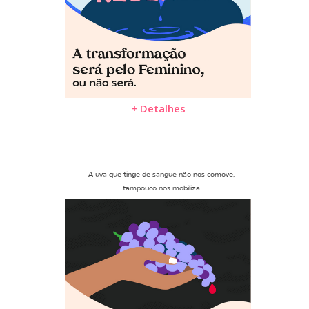
+ Detalhes
A uva que tinge de sangue não nos comove,
tampouco nos mobiliza