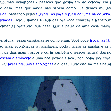
 algumas indagações - pessoas que gostariam de colocar em
 de casa, mas que ainda não sabem como. Já demos muitas
tica
, passando pelas
alternativas para o plástico filme na cozinha
lidades
. Hoje, listamos 10 atitudes pra você começar a transfo
velmente] preferido: sua casa. Que é parte de uma casa maior
peratura
- essas categorias se completam. Você pode
trocar as l
ão frias, econômicas e recicláveis; pode manter as janelas e as 
r
nos dias mais frescos e curtir também o frescor natural das no
rescam o ambiente
é uma boa pedida e fica lindo; optar por core
ilizar
tintas naturais e ecológicas
é o ideal. Tudo isso sai mais bara