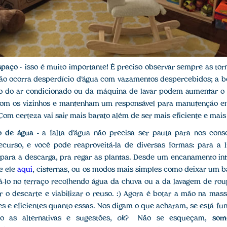
spaço
- isso é muito importante! É preciso observar sempre as torn
ão ocorra desperdício d'água com vazamentos despercebidos; a b
 do ar condicionado ou da máquina de lavar podem aumentar o
om os vizinhos e mantenham um responsável para manutenção e
. Com certeza vai sair mais barato além de ser mais eficiente e mais
o de água
- a falta d'água não precisa ser pauta para nos cons
ecurso, e você pode reaproveitá-la de diversas formas: para a 
 para a descarga, pra regar as plantas. Desde um encanamento in
re ele
aqui
, cisternas, ou os modos mais simples como deixar um 
á-lo no terraço recolhendo água da chuva ou a da lavagem de rou
r o descarte e viabilizar o reuso. :) Agora é botar a mão na ma
es e eficientes quanto essas. Nos digam o que acharam, se está fu
o as alternativas e sugestões,
ok
? Não se esqueçam,
som