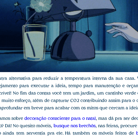
utra alternativa para reduzir a temperatura interna da sua casa.
jamento para executar a ideia, tempo para manutenção e orçame
crível! No fim das contas você tem um jardim, um cantinho verde e
 muito esforço, além de capturar CO2 contribuindo assim para o 
 aprofundar em breve para acabar com os mitos que cercam a idei
lamos sobre
decoração consciente para o natal
, mas dá pra ser de
do? Dá! No quesito móveis,
busque nos brechós
, nas feiras, procur
 ainda tem serventia pra ele. Há também os móveis feitos de