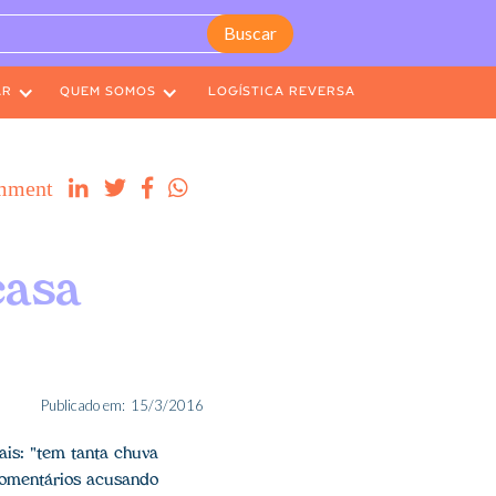
AR
QUEM SOMOS
LOGÍSTICA REVERSA
mment




casa
Publicado em:
15/3/2016
ais: "tem tanta chuva
 comentários acusando