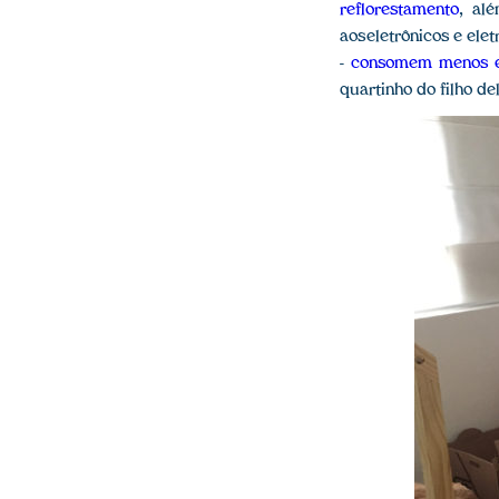
reflorestamento
, al
aos eletrônicos e ele
-
consomem menos e
quartinho do filho de