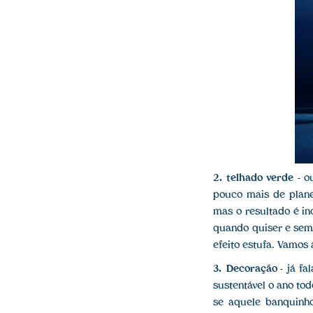
2. telhado verde
- o
pouco mais de plane
mas o resultado é in
quando quiser e sem
efeito estufa. Vamos
3. Decoração
- já fa
sustentável o ano to
se aquele banquinho