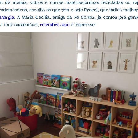
ém de metais, vidros e outras matérias-primas recicladas ou r
trodomésticos, escolha os que têm o selo Procel, que indica melhor
nergia
. A Maria Cecília, amiga da Fe Cortez, já contou pra gen
la todo sustentável,
relembre aqui
e inspire-se!