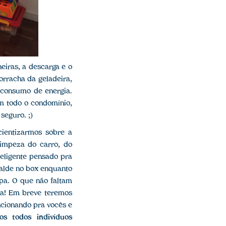
eiras, a descarga e o
orracha da geladeira,
 consumo de energia.
m todo o condomínio,
 seguro. ;)
cientizarmos sobre a
limpeza do carro, do
teligente pensado pra
balde no box enquanto
pa. O que não faltam
ssa! Em breve teremos
ncionando pra vocês e
os todos indivíduos