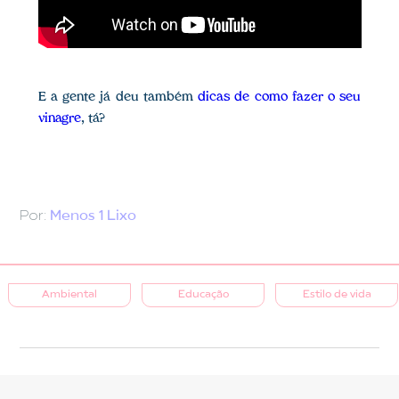
E a gente já deu também
dicas de como fazer o seu
vinagre
, tá?
Por:
Menos 1 Lixo
Ambiental
Educação
Estilo de vida