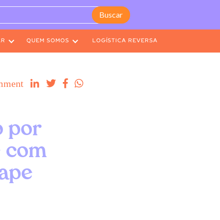
AR
QUEM SOMOS
LOGÍSTICA REVERSA
mment




 por
e com
Cape