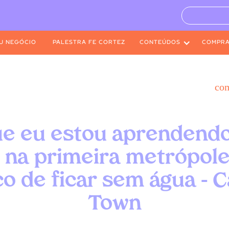
U NEGÓCIO
PALESTRA FE CORTEZ
CONTEÚDOS
COMPR
co
ue eu estou aprendendo
r na primeira metrópol
co de ficar sem água - 
Town