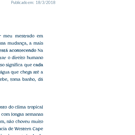
Publicado em:
18/3/2018
er meu mestrado em
essa mudança, a mais
está acontecendo
Na
izar o direito humano
sso significa que
cada
a água que chega até a
bebe, toma banho, dá
sto do clima tropical
o, com longas semanas
rém, não choveu muito
íncia de Western Cape