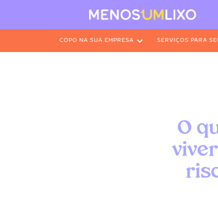
COPO NA SUA EMPRESA
SERVIÇOS PARA SE
O q
vive
ris