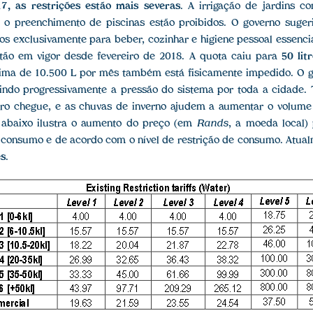
7, as restrições estão mais severas
. A irrigação de jardins c
 o preenchimento de piscinas estão proibidos. O governo suge
os exclusivamente para beber, cozinhar e higiene pessoal essenc
stão em vigor desde fevereiro de 2018. A quota caiu para
50 lit
ma de 10.500 L por mês também está fisicamente impedido. O 
ndo progressivamente a pressão do sistema por toda a cidade. T
ro chegue, e as chuvas de inverno ajudem a aumentar o volume 
 abaixo ilustra o aumento do preço (em
Rands
, a moeda local)
 consumo e de acordo com o nível de restrição de consumo. Atual
es
.