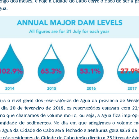
longo dos meses, e hoje a Cidade do Cabo corre o risco de ser
a p
gua
.
ra o nível geral dos reservatórios de água da província de West
 dia
20 de fevereiro de 2018
, os reservatórios estavam com 2
 no que chamamos de volume morto, ou seja, a água fica impróp
antidade de sedimentos. No dia em que atingirmos o volume m
e água da Cidade do Cabo será fechado e
nenhuma gota sairá da 
 e não-residentes da Cidade do Cabo terão direito a
25 litros de ág