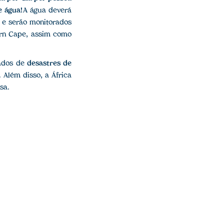
e água
! A água deverá
a e serão monitorados
ern Cape, assim como
ados de
desastres de
 Além disso, a África
sa.