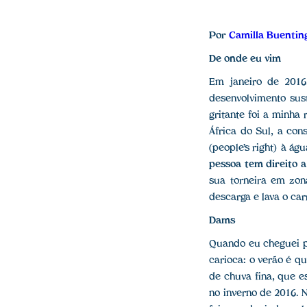
Por
Camilla Buentin
De onde eu vim
Em janeiro de 201
desenvolvimento sus
gritante foi a minha
África do Sul, a con
(people’s right) à á
pessoa tem direito a 
sua torneira em zon
descarga e lava o car
Dams
Quando eu cheguei po
carioca: o verão é q
de chuva fina, que e
no inverno de 2016. 