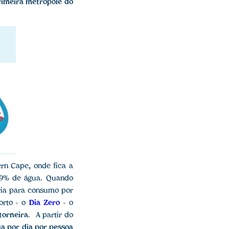
rimeira metrópole do
ern Cape
,
onde fica a
2,9% de água. Quando
ria para consumo por
orto - o
Dia Zero
- o
torneira
. A partir do
ua por dia por pessoa