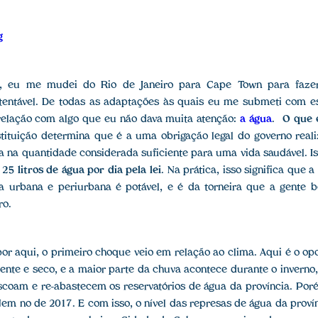
g
6, eu me mudei do Rio de Janeiro para Cape Town para faz
tentável. De todas as adaptações às quais eu me submeti com 
 relação com algo que eu não dava muita atenção:
a água
.
O que 
stituição determina que é a uma obrigação legal do governo real
gua na quantidade considerada suficiente para uma vida saudável. I
25 litros de água por dia pela lei
. Na prática, isso significa que 
a urbana e periurbana é potável, e é da torneira que a gente 
ro.
r aqui, o primeiro choque veio em relação ao clima. Aqui é o opo
uente e seco, e a maior parte da chuva acontece durante o invern
scoam e re-abastecem os reservatórios de água da província. Po
Nem no de 2017. E com isso, o nível das represas de água da prov