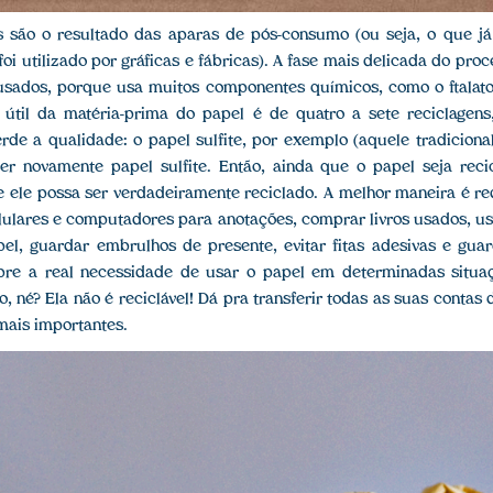
s são o resultado das aparas de pós-consumo (ou seja, o que já 
oi utilizado por gráficas e fábricas). A fase mais delicada do pro
 usados, porque usa muitos componentes químicos, como o ftalato
a útil da matéria-prima do papel é de quatro a sete reciclage
rde a qualidade: o papel sulfite, por exemplo (aquele tradicion
er novamente papel sulfite. Então, ainda que o papel seja recic
 ele possa ser verdadeiramente reciclado. A melhor maneira é re
elulares e computadores para anotações, comprar livros usados, us
el, guardar embrulhos de presente, evitar fitas adesivas e gua
re a real necessidade de usar o papel em determinadas situa
, né? Ela não é reciclável! Dá pra transferir todas as suas contas
 mais importantes.