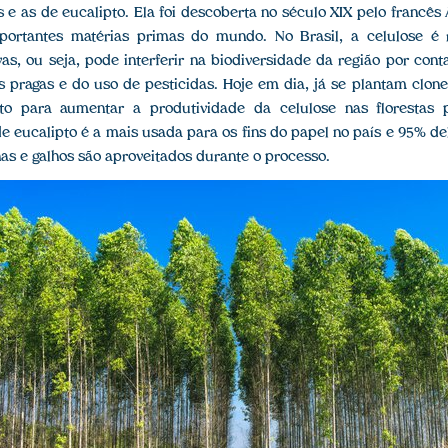
s e as de eucalipto. Ela foi descoberta no século XIX pelo francê
ortantes matérias primas do mundo. No Brasil, a celulose é
vas, ou seja, pode interferir na biodiversidade da região por con
s pragas e do uso de pesticidas. Hoje em dia, já se plantam cl
pto para aumentar a produtividade da celulose nas florestas 
e eucalipto é a mais usada para os fins do papel no país e 95% del
as e galhos são aproveitados durante o processo.