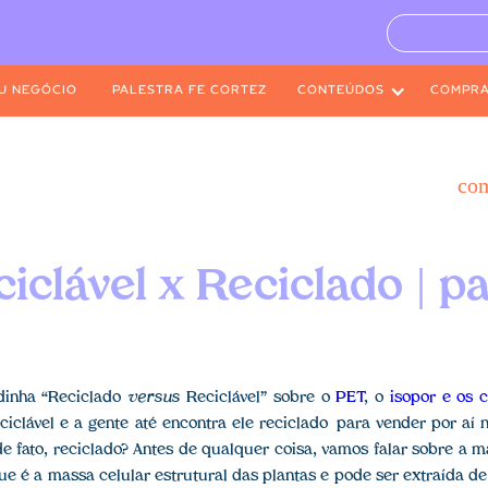
U NEGÓCIO
PALESTRA FE CORTEZ
CONTEÚDOS
COMPR
co
iclável x Reciclado | p
dinha “Reciclado
versus
Reciclável” sobre o
PET
, o
isopor e os 
ciclável e a gente até encontra ele reciclado para vender por aí n
de fato, reciclado? Antes de qualquer coisa, vamos falar sobre a 
que é a massa celular estrutural das plantas e pode ser extraída d