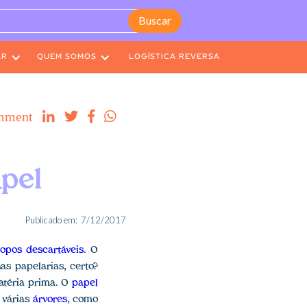
AR
QUEM SOMOS
LOGÍSTICA REVERSA
mment




apel
Publicado em:
7/12/2017
copos descartáveis
. O
as papelarias, certo?
matéria prima. O
papel
e várias
árvores
, como