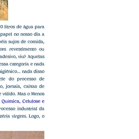
0 litros de água para
 papel no nosso dia a
péis sujos de comida,
com revestimento ou
adesivo, viu? Aquelas
ssa categoria e nada
 higiênico… nada disso
 ele do processo de
o, jornais, caixas de
e válido. Mas o Menos
e Química, Celulose e
ocesso industrial da
éria virgem. Logo, o