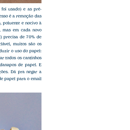
foi usado) e as pré-
cesso é a remoção das
, poluente e nocivo à
ns, mas em cada novo
al) precisa de 70% de
lável, muitos são os
duzir o uso do papel:
ar todos os cantinhos
rdanapos de papel. E
ções. Dá pra negar a
 de papel para o email