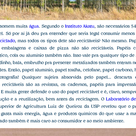
onsomem muita
água
. Segundo o
Instituto Akatu
, são necessários 54
l. Só por aí já deu pra entender que seria legal consumir menos
eciclado
, mas todos os tipos dele são recicláveis? Não mesmo. Pa
embalagens e caixas de pizza não são recicláveis. Papéis 
ico, cola ou alumínio também não. Isso vale pra qualquer tipo de 
dinho, bala, embrulho pra presente metalizados também entram ne
es. Então, papel alumínio, papel toalha, celofane, papel carbono,
otografia! Qualquer sujeira absorvida pelo papel… descarta
recicláveis são as revistas, os cadernos, papéis para impressã
 E muita gente defende o uso do papel reciclável e é, claro, sempr
dução e a reutilização, bem antes da reciclagem. O
Laboratório d
perior de Agricultura Luiz de Queiroz da USP revelou que o pr
 gasta mais energia, água e produtos químicos do que usar a mat
clado também é mais caro ao consumidor e ao meio ambiente.