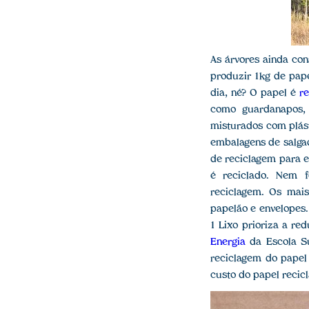
As árvores ainda c
produzir 1kg de pape
dia, né? O papel é
r
como guardanapos, 
misturados com plást
embalagens de salga
de reciclagem para el
é reciclado. Nem f
reciclagem. Os mais 
papelão e envelopes.
1 Lixo prioriza a re
Energia
da Escola Su
reciclagem do papel
custo do papel reci