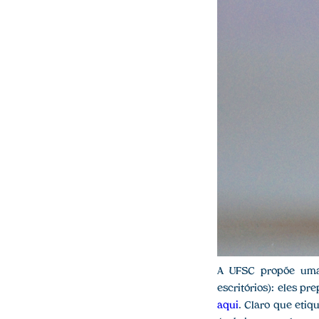
A UFSC propõe uma 
escritórios): eles p
aqui
. Claro que etiq