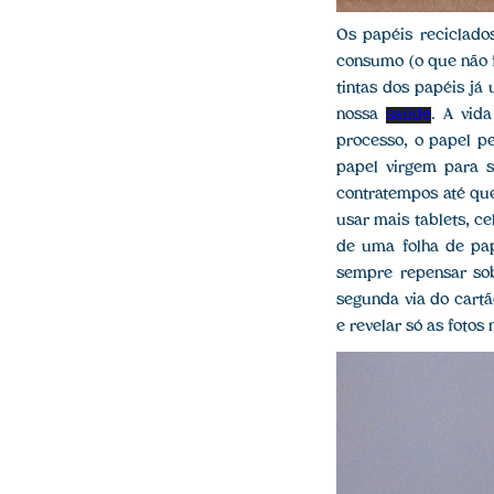
Os papéis reciclado
consumo (o que não f
tintas dos papéis já
nossa
saúde
. A vid
processo, o papel pe
papel virgem para s
contratempos até que
usar mais tablets, c
de uma folha de pap
sempre repensar sob
segunda via do cartão
e revelar só as fotos