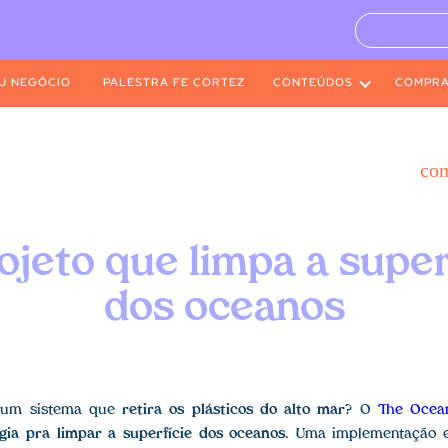
U NEGÓCIO
PALESTRA FE CORTEZ
CONTEÚDOS
COMPR
co
ojeto que limpa a super
dos oceanos
 um sistema que
retira os plásticos do alto mar
? O
The Ocea
gia pra limpar a superfície dos oceanos
. Uma implementação 