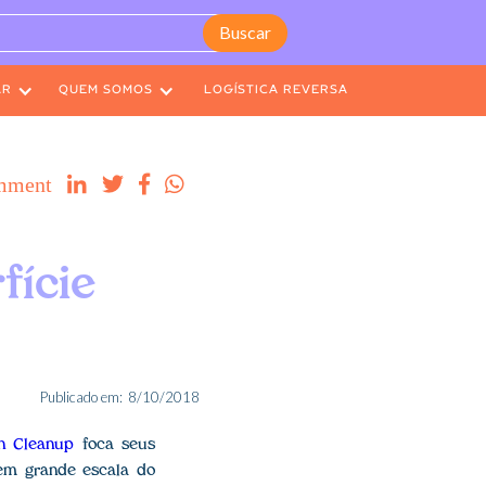
AR
QUEM SOMOS
LOGÍSTICA REVERSA
mment




fície
Publicado em:
8/10/2018
n Cleanup
foca seus
em grande escala do