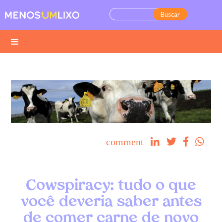
comment




Cowspiracy: tudo o que
você deveria saber antes
de comer carne de novo