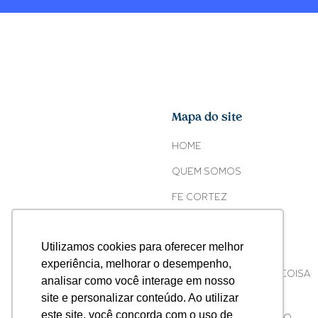
Mapa do site
HOME
QUEM SOMOS
FE CORTEZ
O COPO
Utilizamos cookies para oferecer melhor
ONDE ENCONTRAR
experiência, melhorar o desempenho,
ACONTECEU ALGUMA COISA
analisar como você interage em nosso
COM O SEU COPO?
site e personalizar conteúdo. Ao utilizar
este site, você concorda com o uso de