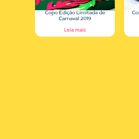
Copo Edição Limitada de
Co
Carnaval 2019
Leia mais