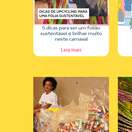
5 dicas para ser um folião
7
sustentável e brilhar muito
neste carnaval
Leia mais