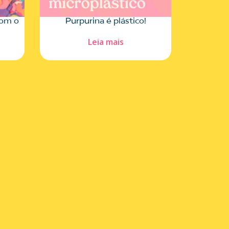
com o
Purpurina é plástico!
Leia mais