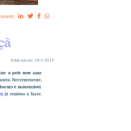
mment




çã
Publicado em:
24/1/2019
par a pele sem usar
aneta. Recentemente,
barato e sustentável
.
ez
já ensinou a fazer.