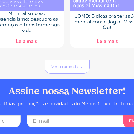
Minimalismo vs.
JOMO: 5 dicas pra ter sa
ssencialismo: descubra as
mental com o Joy of Miss
ferenças e transforme sua
Out
vida
Leia mais
Leia mais
Mostrar mais
Assine nossa Newsletter!
tícias, promoções e novidades do Menos 1 Lixo direto na 