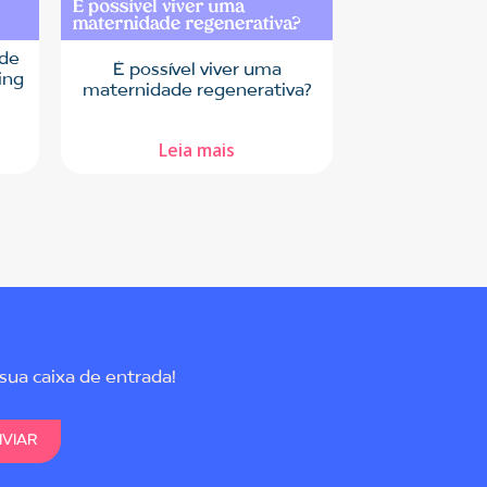
úde
É possível viver uma
ing
maternidade regenerativa?
Leia mais
sua caixa de entrada!