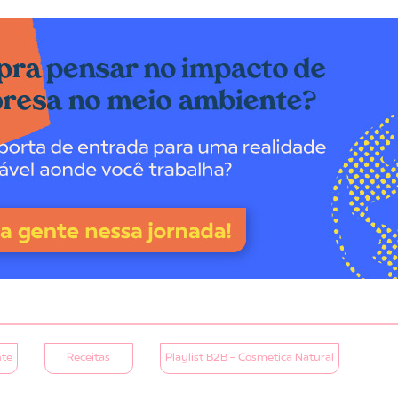
te
Receitas
Playlist B2B - Cosmetica Natural