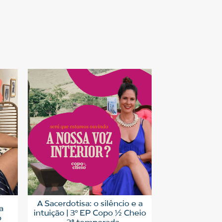
A Sacerdotisa: o silêncio e a
a
intuição | 3º EP Copo ½ Cheio
o