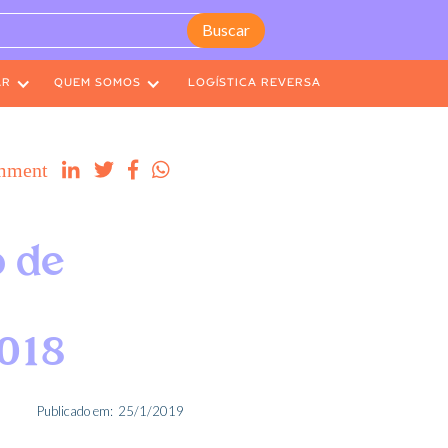
AR
QUEM SOMOS
LOGÍSTICA REVERSA
mment




o de
2018
Publicado em:
25/1/2019