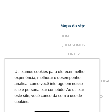
Mapa do site
HOME
QUEM SOMOS
FE CORTEZ
O COPO
Utilizamos cookies para oferecer melhor
ONDE ENCONTRAR
experiência, melhorar o desempenho,
ACONTECEU ALGUMA COISA
analisar como você interage em nosso
COM O SEU COPO?
site e personalizar conteúdo. Ao utilizar
este site, você concorda com o uso de
ATIVISMO CORPORATIVO
cookies.