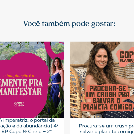
Você também pode gostar:
A Imperatriz: o portal da
iação e da abundância | 4º
Procura-se um crush pr
EP Copo ½ Cheio – 2ª
salvar o planeta comig