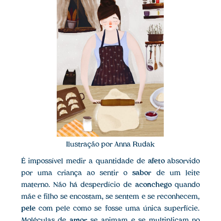
Ilustração por Anna Rudak
É impossível medir a quantidade de
afeto
absorvido
por uma criança ao sentir o
sabor
de um leite
materno. Não há desperdício de
aconchego
quando
mãe e filho se encostam, se sentem e se reconhecem,
pele
com pele como se fosse uma única superfície.
Moléculas de
amor
se animam e se multiplicam no