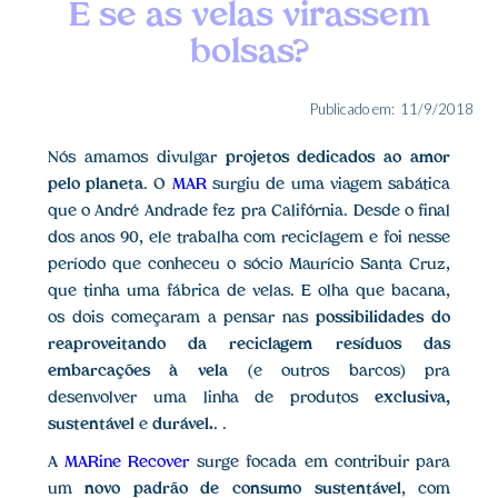
E se as velas virassem
bolsas?
Publicado em:
11/9/2018
Nós amamos divulgar
projetos dedicados ao amor
pelo planeta
. O
MAR
surgiu de uma viagem sabática
que o André Andrade fez pra Califórnia. Desde o final
dos anos 90, ele trabalha com reciclagem e foi nesse
período que conheceu o sócio Maurício Santa Cruz,
que tinha uma fábrica de velas. E olha que bacana,
os dois começaram a pensar nas
possibilidades do
reaproveitando da reciclagem resíduos das
embarcações à vela
(e outros barcos) pra
desenvolver uma linha de produtos
exclusiva,
sustentável
e
durável.
. .
A
MARine Recover
surge focada em contribuir para
um
novo padrão de consumo sustentável
, com