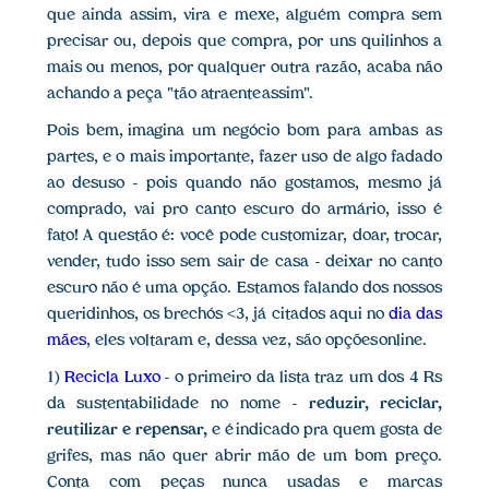
que ainda assim, vira e mexe, alguém compra sem
precisar ou, depois que compra, por uns quilinhos a
mais ou menos, por qualquer outra razão, acaba não
achando a peça "tão atraente assim".
Pois bem, imagina um negócio bom para ambas as
partes, e o mais importante, fazer uso de algo fadado
ao desuso - pois quando não gostamos, mesmo já
comprado, vai pro canto escuro do armário, isso é
fato! A questão é: você pode customizar, doar, trocar,
vender, tudo isso sem sair de casa - deixar no canto
escuro não é uma opção. Estamos falando dos nossos
queridinhos, os brechós <3, já citados aqui no
dia das
mães
, eles voltaram e, dessa vez, são opções online.
1)
Recicla Luxo
- o primeiro da lista traz um dos 4 Rs
da sustentabilidade no nome -
reduzir, reciclar,
reutilizar e repensar,
e é
indicado pra quem gosta de
grifes, mas não quer abrir mão de um bom preço.
Conta com peças nunca usadas e marcas