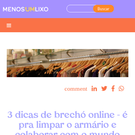
comment




3 dicas de brechó online - é
pra limpar o armário e