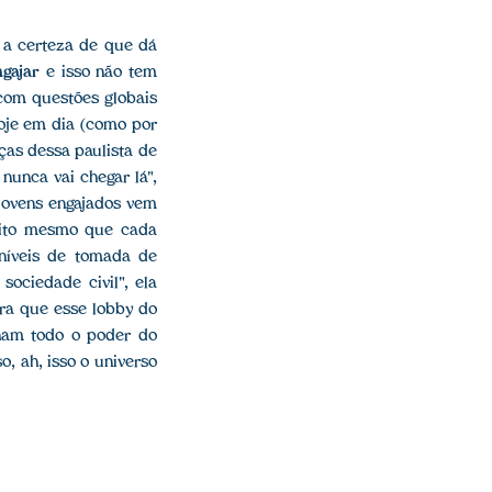
 a certeza de que dá
gajar
e isso não tem
 com questões globais
oje em dia (como por
ças dessa paulista de
nunca vai chegar lá",
 jovens engajados vem
edito mesmo que cada
 níveis de tomada de
ociedade civil", ela
ara que esse lobby do
nham todo o poder do
so, ah, isso o universo