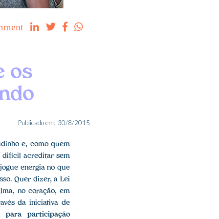
mment




e os
undo
Publicado em:
30/8/2015
tudinho e, como quem
difícil acreditar sem
, jogue energia no que
sso. Quer dizer, a Lei
alma, no coração, em
vés da iniciativa de
 para participação