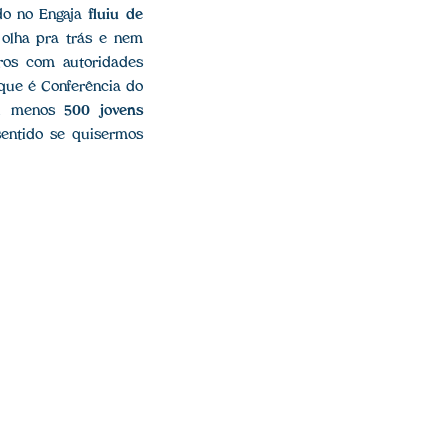
do no Engaja
fluiu de
a olha pra trás e nem
ros com autoridades
 que é Conferência do
ou menos
500 jovens
sentido se quisermos