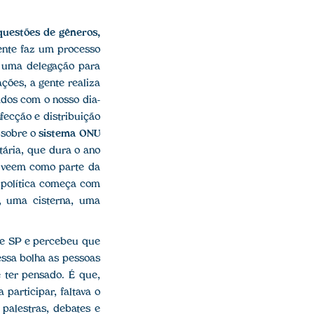
questões de gêneros,
gente faz um processo
s uma delegação para
ções, a gente realiza
ados com o nosso dia-
fecção e distribuição
 sobre o
sistema ONU
tária, que dura o ano
veem como parte da
r política começa com
, uma cisterna, uma
de SP e percebeu que
essa bolha as pessoas
 ter pensado. É que,
articipar, faltava o
 palestras, debates e