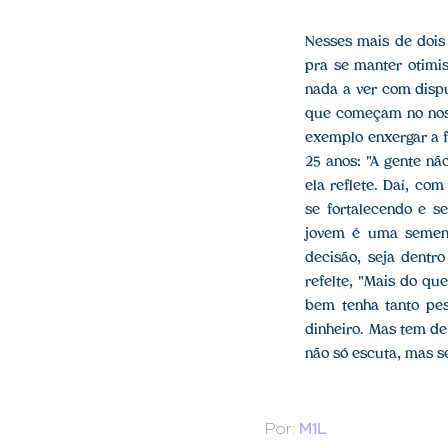
Nesses mais de dois
pra se manter otimis
nada a ver com dispu
que começam no noss
exemplo enxergar a f
25 anos: "A gente nã
ela reflete. Daí, co
se fortalecendo e s
jovem é uma sementi
decisão, seja dentr
refelte, "Mais do qu
bem tenha tanto pes
dinheiro. Mas tem d
não só escuta, mas s
Por:
M1L