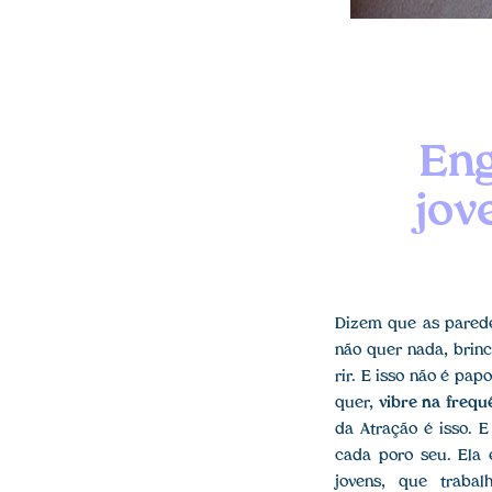
Eng
jov
Dizem que as parede
não quer nada, brinc
rir. E isso não é pap
quer,
vibre na frequ
da Atração é isso. 
cada poro seu. Ela
jovens, que trab