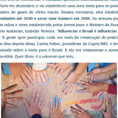
 Paris em dezembro, e vai estabelecer uma nova meta para os paí
ssões de gases de efeito estufa. Desses encontros, eles estabe
emissões até 2030 e zerar esse número em 2050
. Na semana pas
em mãos a meta estabelecida pelos jovens para o Ministro da Faz
io Ambiente, Izabella Teixeira. "
Influenciar o Brasil é influencia
z, "A gente quer participar cada vez mais da construção do posic
s dias depois disso, Carlos Nobre, presidente da Capes/MEC e do
falando sobre a meta para o Brasil. E ela era exatamente a mes
ouvidos. Quer dizer, é o universo que tem…