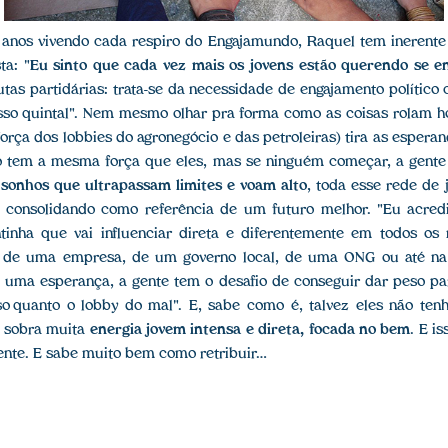
 anos vivendo cada respiro do Engajamundo, Raquel tem inerente
ta: "
Eu sinto que cada vez mais os jovens estão querendo se en
tas partidárias: trata-se da necessidade de engajamento político
o quintal". Nem mesmo olhar pra forma como as coisas rolam h
orça dos lobbies do agronegócio e das petroleiras) tira as esperan
o tem a mesma força que eles, mas se ninguém começar, a gente 
m
sonhos que ultrapassam limites e voam alto
, toda esse rede de
e consolidando como referência de um futuro melhor. "Eu acr
nha que vai influenciar direta e diferentemente em todos os
o de uma empresa, de um governo local, de uma ONG ou até na s
e uma esperança, a gente tem o desafio de conseguir dar peso p
o quanto o lobby do mal". E, sabe como é, talvez eles não te
e sobra muita
energia jovem intensa e direta, focada no bem
. E is
ente. E sabe muito bem como retribuir…