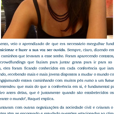
ento, veio o aprendizado de que era necessário mergulhar fun
sicionar e fazer a sua voz ser ouvida
. Sempre, claro, dizendo em
 caminhos que levavam a esse sonho. Foram aparecendo contatos,
 crowdfundings que faziam para juntar grana para ir para as
, eles foram ficando conhecidos em cada conferência que iam
ndo, recebendo mais e mais jovens dispostos a mudar o mundo co
Engajamundo estava caminhando com muitos pés rumo a um
futu
 entendeu que mais do que a conferência em si, é fundamental p
iro antes delas, que é justamente quando são estabelecidos o
erante o mundo", Raquel explica.
juntaram com outras organizações da sociedade civil e criaram o
 eles têm se encontrado e estudado questões relacionadas ao cli