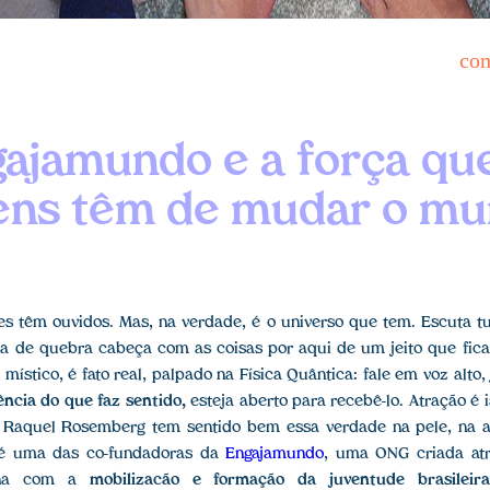
co
ajamundo e a força qu
ens têm de mudar o m
s têm ouvidos. Mas, na verdade, é o universo que tem. Escuta 
a de quebra cabeça com as coisas por aqui de um jeito que fica 
o místico, é fato real, palpado na Física Quântica: fale em voz alto
ência do que faz sentido,
esteja aberto para recebê-lo. Atração é i
E Raquel Rosemberg tem sentido bem essa verdade na pele, na 
 é uma das co-fundadoras da
Engajamundo
, uma ONG criada atra
alha com a
mobilizacão e formação da juventude brasileira