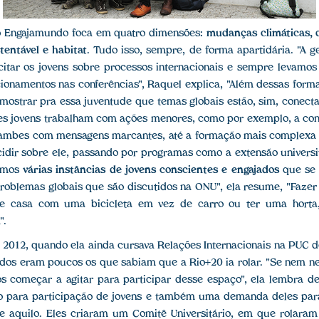
 o Engajamundo foca em quatro dimensões:
mudanças climáticas, 
tentável e habitat
. Tudo isso, sempre, de forma apartidária. "A 
citar os jovens sobre processos internacionais e sempre levamo
ionamentos nas conferências", Raquel explica, "Além dessas forma
mostrar pra essa juventude que temas globais estão, sim, conect
sses jovens trabalham com ações menores, como por exemplo, a con
-lambes com mensagens marcantes, até a formação mais complexa
cidir sobre ele, passando por programas como a extensão universi
ermos
várias instâncias de jovens conscientes e engajados
que se 
roblemas globais que são discutidos na ONU", ela resume, "Faze
de casa com uma bicicleta em vez de carro ou ter uma horta
".
2012, quando ela ainda cursava Relações Internacionais na PUC 
odos eram poucos os que sabiam que a Rio+20 ia rolar. "Se nem n
s começar a agitar para participar desse espaço", ela lembra de
o para participação de jovens e também uma demanda deles para p
 e aquilo. Eles criaram um Comitê Universitário, em que rolaram