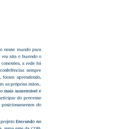
do nesse mundo para
 voz alta e fazendo o
 conexões, a rede foi
 confefências sempre
, foram aprendendo,
m as próprias mãos..
ro mais sustentável e
articipar do processo
s posicionamentos do
 projeto
Entrando no
ma, tema este da COP-