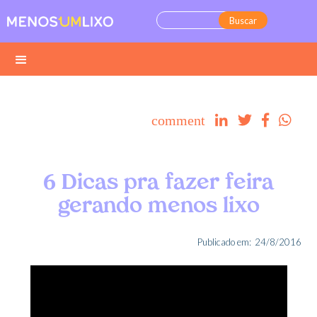
comment




6 Dicas pra fazer feira
gerando menos lixo
Publicado em:
24/8/2016