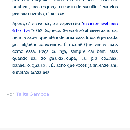
pra não imaginar frutas dentro deles? Pode ser
também, mas
esqueça o canto do sacolão, leva eles
pra sua cozinha
, olha isso:
Agora, cá entre nós, e a expressão "
é sustentável mas
é horrível
"? Oi? Esquece.
Se você só olhasse as fotos,
nem ia saber que além de uma casa linda é pensada
por alguém consciente.
É moda? Que venha mais
como essa. Peça curinga, sempre cai bem. Mas
quando sai do guarda-roupa, vai pra cozinha,
banheiro, quarto ... É, acho que vocês já entenderam,
é melhor ainda né?
Por:
Talita Gamboa