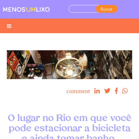
comment




O lugar no Rio em que você
pode estacionar a bicicleta