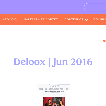
U NEGÓCIO
PALESTRA FE CORTEZ
CONTEÚDOS
COMPR
co
Deloox | Jun 2016