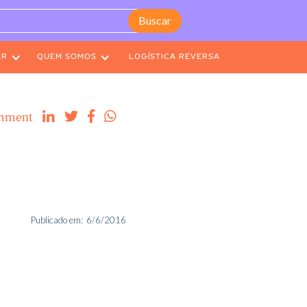
AR
QUEM SOMOS
LOGÍSTICA REVERSA
mment




Publicado em:
6/6/2016