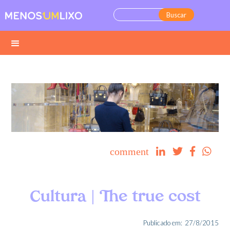
comment




Cultura | The true cost
Publicado em:
27/8/2015