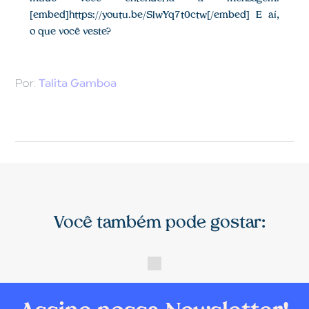
[embed]https://youtu.be/SlwYq7t0ctw[/embed] E aí,
o que você veste?
Por:
Talita Gamboa
Você também pode gostar: