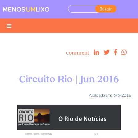
comment




Circuito Rio | Jun 2016
Publicado em:
6/6/2016