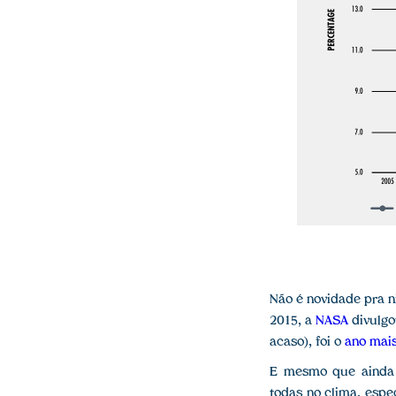
Não é novidade pra 
2015, a
NASA
divulgo
acaso), foi o
ano mai
E mesmo que ainda m
todas no clima, esp