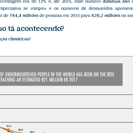
orcentagem era de 12% e, até 2015, esse número
diminuía ano 
expectativa se rompeu e os números de desnutridos aprese
to de
784,4 milhões
de pessoas em 2015 para
820,2 milhões
no an
sso tá acontecendo?
as climáticas
?