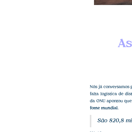
As
Nós já conversamos 
falta logística de d
da ONU apontou que
fome mundial
.
São 820,8 mi