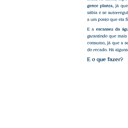
gente planta
, já qu
sábia e se autorregu
a um ponto que ela f
E a
escassez da ág
garantindo que mai
consumo, já que a se
do recado. Há algun
E o que fazer?