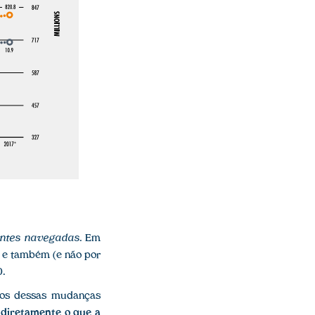
ntes navegadas
. Em
 e também (e não por
0.
itos dessas mudanças
 diretamente o que a