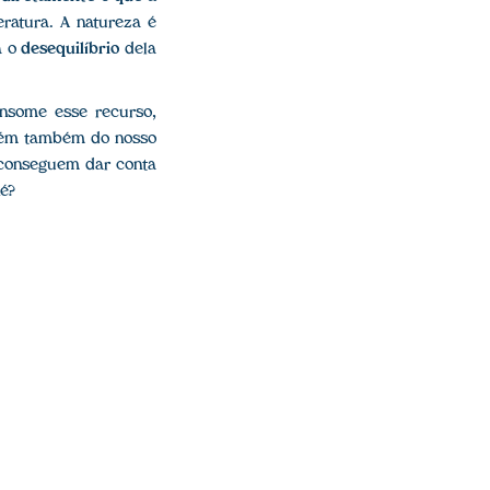
ratura. A natureza é
a o
desequilíbrio
dela
nsome esse recurso,
 além também do nosso
o conseguem dar conta
é?