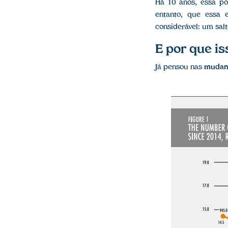
Há 10 anos, essa p
entanto, que essa 
considerável: um sal
E por que i
Já pensou nas
mudanç