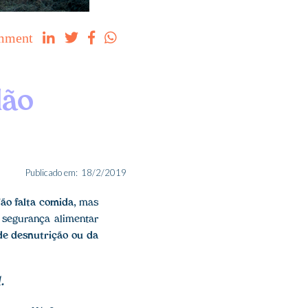
mment




dão
Publicado em:
18/2/2019
ão falta comida
, mas
segurança alimentar
de desnutrição ou da
.