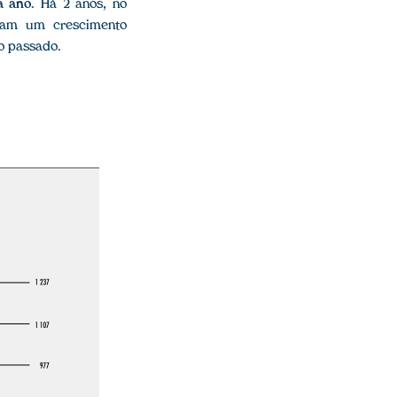
a ano
. Há 2 anos, no
ntam um crescimento
o passado.