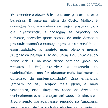
Publicado em:
21/7/2015
Transcender é elevar. É ir além, ultrapassar limites e
barreiras. É enxergar além do óbvio. Melhor: é
conseguir fazer esse óbvio -tão fugaz- parte do todo
dia. "Transcender é conseguir se perceber no
universo, entender quem somos, da onde viemos e
pra onde vamos": é conseguir praticar o exercício da
espiritualidade, no sentido mais pleno e menos
religioso da palavra. E se equilibrar. Equilíbrio é tudo
nessa vida. E no meio desse caminho (percurso
também é fim), "
Cultivar o exercício da
espiritualidade nos faz alcançar mais facilmente a
dimensão da sustentabilidade
". Essa entendida
também no seu sentido mais pleno, e mais
verdadeiro, que ultrapassa todas as áreas de
conhecimento e, sim, chegam até você, até mim, até a
árvore sendo cortada nesse segundo na Amazônia,
até o catador de lixo no lixão: não tem como fugir ou