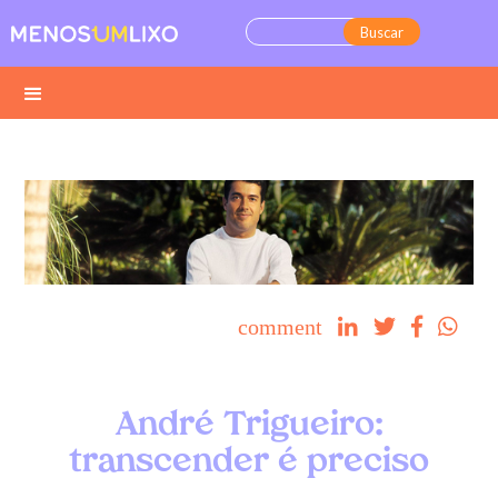
comment




André Trigueiro:
transcender é preciso