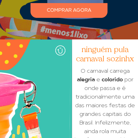
COMPRAR AGORA
ninguém pula
carnaval sozinhx
O carnaval carrega
alegria
e
colorido
por
onde passa e é
tradicionalmente uma
das maiores festas de
grandes capitais do
Brasil. Infelizmente,
ainda rola muita