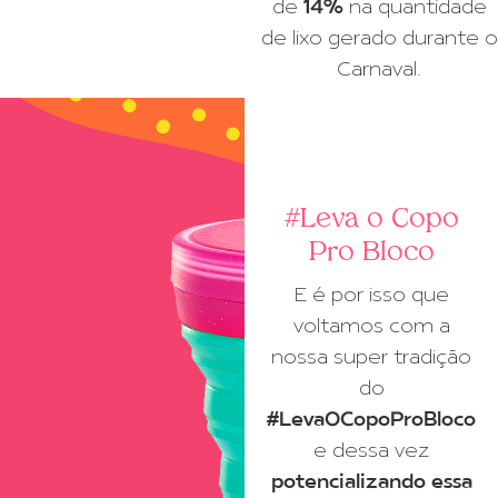
de
14%
na quantidade
de lixo gerado durante o
Carnaval.
#Leva o Copo
Pro Bloco
E é por isso que
voltamos com a
nossa super tradição
do
#LevaOCopoProBloco
e dessa vez
potencializando essa