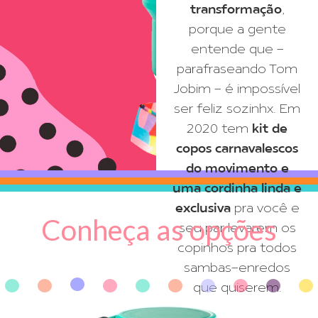
transformação
,
porque a gente
entende que -
parafraseando Tom
Jobim - é impossível
ser feliz sozinhx. Em
2020 tem
kit de
copos carnavalescos
do movimento e
uma cordinha linda e
exclusiva
pra você e
Conheça as opções
seu par levarem os
copinhos pra todos
sambas-enredos
•
•
•
•
•
•
•
•
•
•
que quiserem.