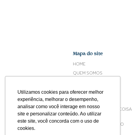
Mapa do site
HOME
QUEM SOMOS
FE CORTEZ
Utilizamos cookies para oferecer melhor
O COPO
experiência, melhorar o desempenho,
ONDE ENCONTRAR
analisar como você interage em nosso
ACONTECEU ALGUMA COISA
site e personalizar conteúdo. Ao utilizar
COM O SEU COPO?
este site, você concorda com o uso de
ATIVISMO CORPORATIVO
cookies.