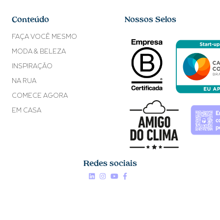
Conteúdo
Nossos Selos
FAÇA VOCÊ MESMO
MODA & BELEZA
INSPIRAÇÃO
NA RUA
COMECE AGORA
EM CASA
Redes sociais
Linkedin


