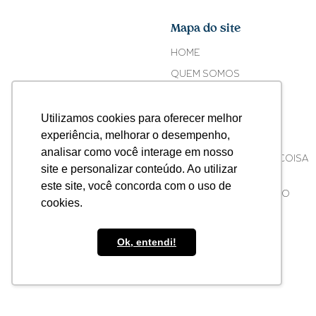
Mapa do site
HOME
QUEM SOMOS
FE CORTEZ
Utilizamos cookies para oferecer melhor
O COPO
experiência, melhorar o desempenho,
ONDE ENCONTRAR
analisar como você interage em nosso
ACONTECEU ALGUMA COISA
site e personalizar conteúdo. Ao utilizar
COM O SEU COPO?
este site, você concorda com o uso de
ATIVISMO CORPORATIVO
cookies.
Ok, entendi!